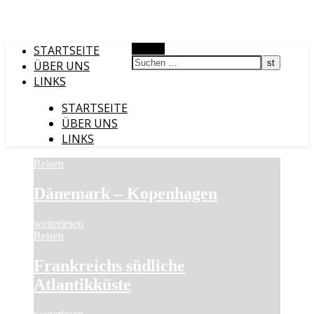
STARTSEITE
Suchen
ÜBER UNS
LINKS
STARTSEITE
ÜBER UNS
LINKS
Reisen
Dänemark – Kopenhagen
weiterlesen
Reisen
Frankreichs südliche
Atlantikküste