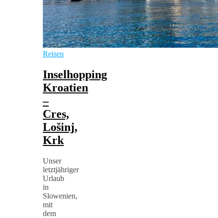
Reisen
Inselhopping
Kroatien
–
Cres,
Lošinj,
Krk
Unser
letztjähriger
Urlaub
in
Slowenien,
mit
dem