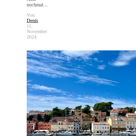
nochmal…
Von
Denis
11.
November
2024