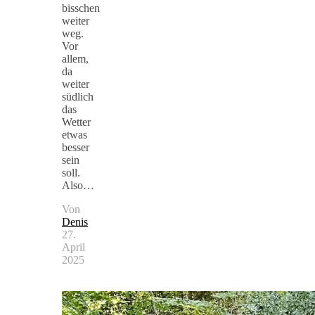
bisschen
weiter
weg.
Vor
allem,
da
weiter
südlich
das
Wetter
etwas
besser
sein
soll.
Also…
Von
Denis
27.
April
2025