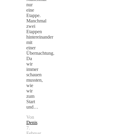
nur
eine
Etappe.
Manchmal
zwei
Etappen
hintereinander
mit
einer
Übernachtung.
Da
wir
immer
schauen
mussten,
wie
wir
zum
Start
und…
Von
Denis
7.
Februar