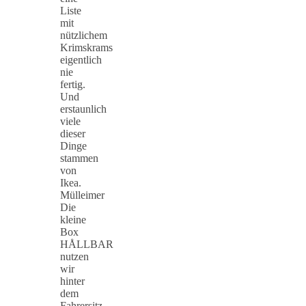
Liste
mit
nützlichem
Krimskrams
eigentlich
nie
fertig.
Und
erstaunlich
viele
dieser
Dinge
stammen
von
Ikea.
Mülleimer
Die
kleine
Box
HÅLLBAR
nutzen
wir
hinter
dem
Fahrersitz