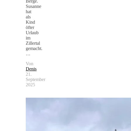
Berge.
Susanne
hat
als
Kind
öfter
Urlaub
im
Zillertal
gemacht.
…
Von
Denis
21.
September
2025