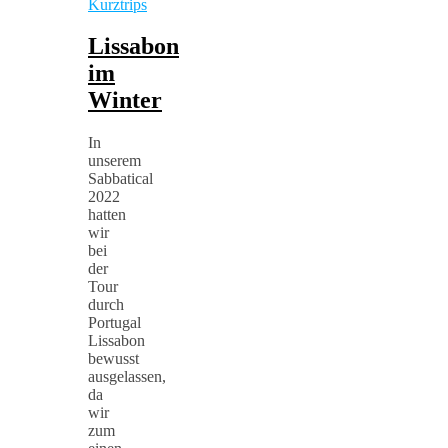
Kurztrips
Lissabon
im
Winter
In
unserem
Sabbatical
2022
hatten
wir
bei
der
Tour
durch
Portugal
Lissabon
bewusst
ausgelassen,
da
wir
zum