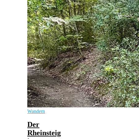
Wandern
Der
Rheinsteig