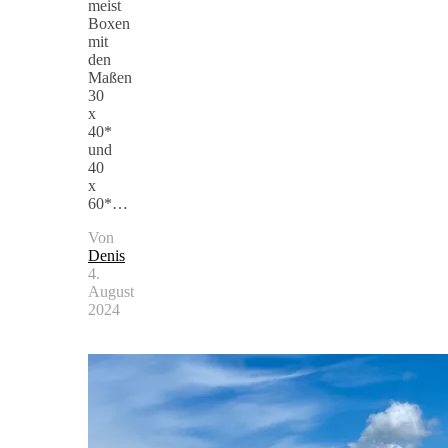
meist
Boxen
mit
den
Maßen
30
x
40*
und
40
x
60*…
Von
Denis
4.
August
2024