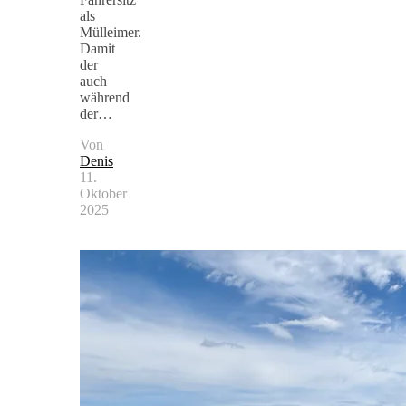
als
Mülleimer.
Damit
der
auch
während
der…
Von
Denis
11.
Oktober
2025