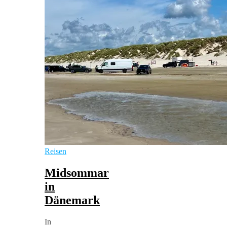
Reisen
Midsommar
in
Dänemark
In