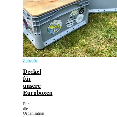
Zubehör
Deckel
für
unsere
Euroboxen
Für
die
Organisation