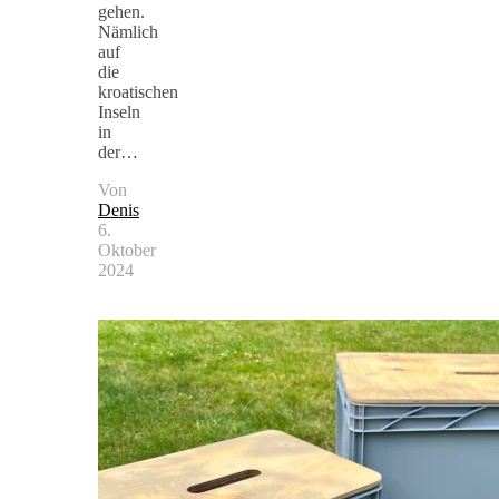
gehen.
Nämlich
auf
die
kroatischen
Inseln
in
der…
Von
Denis
6.
Oktober
2024