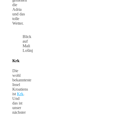
genießen
die
Adria
und das
tolle
Wetter.
Blick
auf
Mali
Lošinj
Krk
Die
wohl
bekannteste
Insel
Kroatiens
ist
Krk
.
Und
das ist
unser
nächster