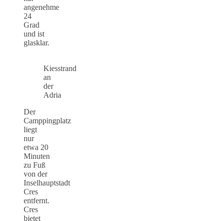
angenehme
24
Grad
und ist
glasklar.
Kiesstrand
an
der
Adria
Der
Camppingplatz
liegt
nur
etwa 20
Minuten
zu Fuß
von der
Inselhauptstadt
Cres
entfernt.
Cres
bietet