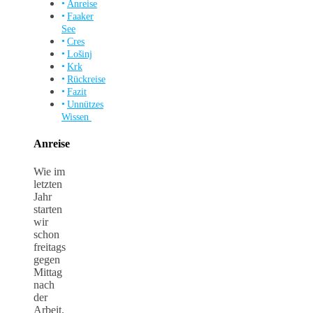
Anreise
Faaker
See
Cres
Lošinj
Krk
Rückreise
Fazit
Unnützes
Wissen
Anreise
Wie im
letzten
Jahr
starten
wir
schon
freitags
gegen
Mittag
nach
der
Arbeit.