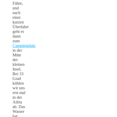
Fähre,
und
nach
einer
kurzen
Überfahrt
geht es
dann
zum
Campingplatz
in der
Mitte
der
kleinen
Insel.
Bei 33
Grad
kühlen
wir uns
erst mal
in der
Adria
ab. Das
Wasser
hat