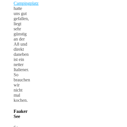
Campingplatz
hatte
uns gut
gefallen,
liegt
sehr
günstig
an der
A8 und
direkt
daneben
ist ein
netter
Italiener.
So
brauchen
wir
nicht
mal
kochen.
Faaker
See