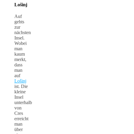
Lošinj
Auf
gehts
zur
nächsten
Insel.
Wobei
man
kaum
merkt,
dass
man
auf
Lošinj
ist. Die
kleine
Insel
unterhalb
von
Cres
erreicht
man
über