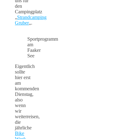
uns für
den
Campingplatz
„
Strandcamping
Gruber
„.
Sportprogramm
am
Faaker
See
Eigentlich
sollte
hier erst
am
kommenden
Dienstag,
also
wenn
wir
weiterreisen,
die
jährliche
Bike
Week