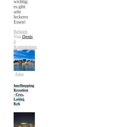
wichtig:
es gibt
sehr
leckeres
Essen!
Belgien
Von
Denis
0
Kommentare
Älter
Inselhopping
Kroatien
- Cres,
Lošinj,
Krk