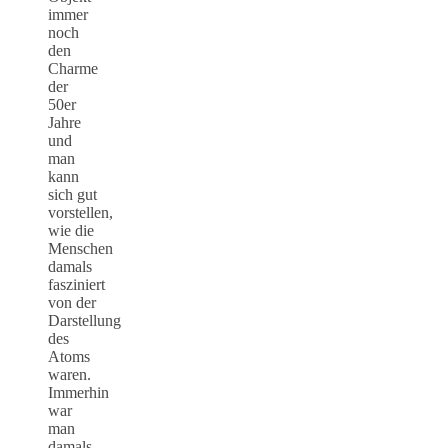
immer
noch
den
Charme
der
50er
Jahre
und
man
kann
sich gut
vorstellen,
wie die
Menschen
damals
fasziniert
von der
Darstellung
des
Atoms
waren.
Immerhin
war
man
damals