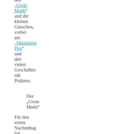
„
Grote
Markt
“
und die
kleinen
Gässchen,
vorbei
am
„
Manneken
Piss
“
und
den
vielen
Geschäften
mit
Pralinen.
Der
„Grote
Markt“
Für den
ersten
Nachmittag
hat