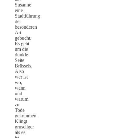
Susanne
eine
Stadtführung
der
besonderen
Art
gebucht.
Es geht
um die
dunkle
Seite
Brüssels.
Also
wer ist
wo,
wann
und
warum
zu
Tode
gekommen.
Klingt
gruseliger
als es
ist.