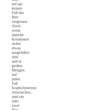
auf gar
keinen
Fall das
Bier
vergessen.
Auch
wenn
manche
Kreationen
sicher
etwas
ausgefallen
sind
und in
großen
Mengen
auf
jeden
Fall
Kopfschmerzen
verursachen,
sind ein
oder
zwei
Bier