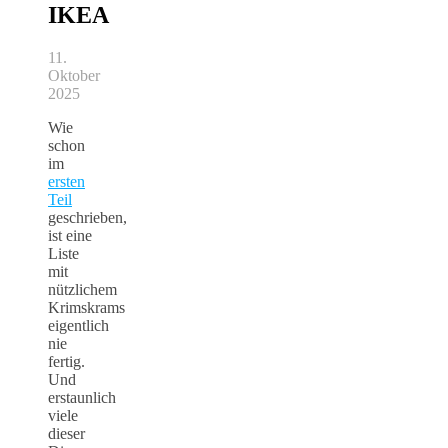
IKEA
11.
Oktober
2025
Wie
schon
im
ersten
Teil
geschrieben,
ist eine
Liste
mit
nützlichem
Krimskrams
eigentlich
nie
fertig.
Und
erstaunlich
viele
dieser