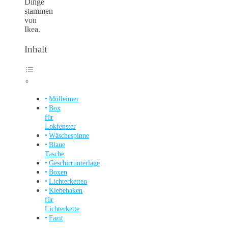
Dinge
stammen
von
Ikea.
Inhalt
Mülleimer
Box
für
Lokfenster
Wäschespinne
Blaue
Tasche
Geschirrunterlage
Boxen
Lichterketten
Klebehaken
für
Lichterkette
Fazit