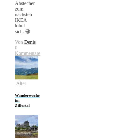
Abstecher
zum
nächsten
IKEA
lohnt
sich. 😀
Von
Denis
0
Kommentare
Älter
Wanderwoche
im
Zillertal