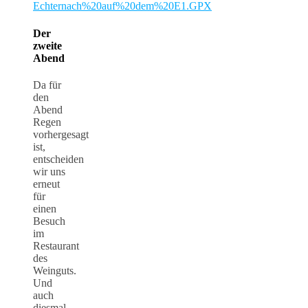
Echternach%20auf%20dem%20E1.GPX
Der
zweite
Abend
Da für
den
Abend
Regen
vorhergesagt
ist,
entscheiden
wir uns
erneut
für
einen
Besuch
im
Restaurant
des
Weinguts.
Und
auch
diesmal