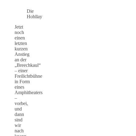
Die
Hohllay
Jetzt
noch
einen
letzten
kurzen
Anstieg
an der
„Breechkaul“
– einer
Freilichtbühne
in Form
eines
Amphitheaters
–
vorbei,
und
dann
sind
wir
nach