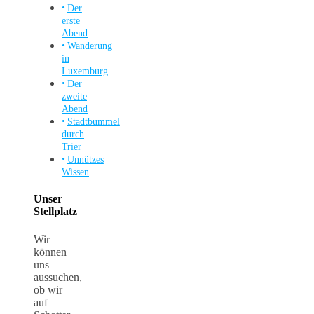
Der
erste
Abend
Wanderung
in
Luxemburg
Der
zweite
Abend
Stadtbummel
durch
Trier
Unnützes
Wissen
Unser
Stellplatz
Wir
können
uns
aussuchen,
ob wir
auf