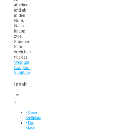
arbeiten
und ab
in den
Bulli.
Nach
knapp
zwei
Stunden
Fahrt
erreichen
wir das
Weingut
Longen-
Schlöder
.
Inhalt
Unser
Stellplatz
Die
Mosel