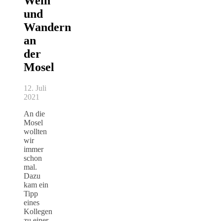
Wein
und
Wandern
an
der
Mosel
12. Juli
2021
An die
Mosel
wollten
wir
immer
schon
mal.
Dazu
kam ein
Tipp
eines
Kollegen
zu einer