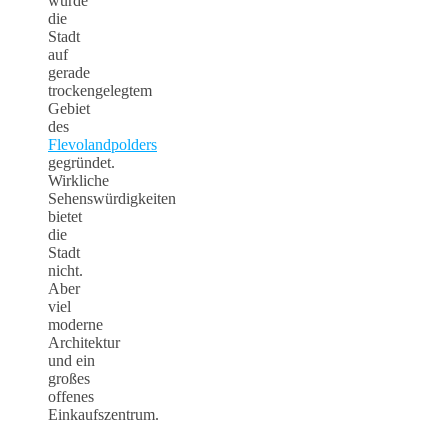
wurde
die
Stadt
auf
gerade
trockengelegtem
Gebiet
des
Flevolandpolders
gegründet.
Wirkliche
Sehenswürdigkeiten
bietet
die
Stadt
nicht.
Aber
viel
moderne
Architektur
und ein
großes
offenes
Einkaufszentrum.