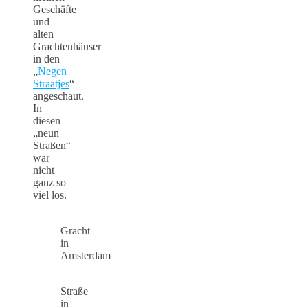
Geschäfte
und
alten
Grachtenhäuser
in den
„
Negen
Straatjes
“
angeschaut.
In
diesen
„neun
Straßen“
war
nicht
ganz so
viel los.
Gracht
in
Amsterdam
Straße
in