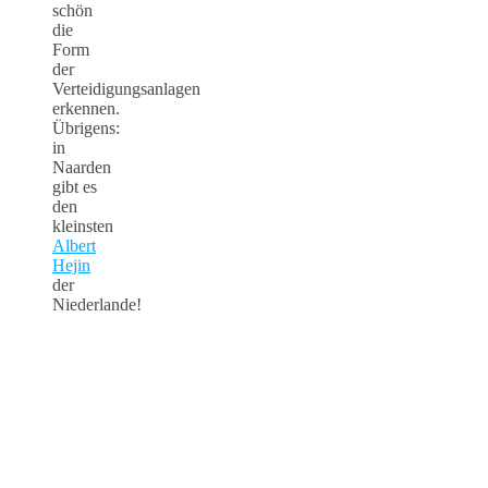
schön
die
Form
der
Verteidigungsanlagen
erkennen.
Übrigens:
in
Naarden
gibt es
den
kleinsten
Albert
Hejin
der
Niederlande!