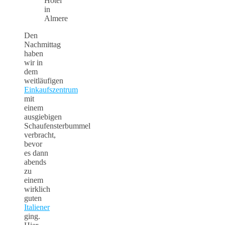
Hotel
in
Almere
Den
Nachmittag
haben
wir in
dem
weitläufigen
Einkaufszentrum
mit
einem
ausgiebigen
Schaufensterbummel
verbracht,
bevor
es dann
abends
zu
einem
wirklich
guten
Italiener
ging.