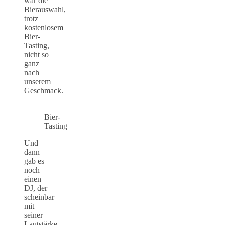
war die
Bierauswahl,
trotz
kostenlosem
Bier-
Tasting,
nicht so
ganz
nach
unserem
Geschmack.
Bier-
Tasting
Und
dann
gab es
noch
einen
DJ, der
scheinbar
mit
seiner
Lautstärke