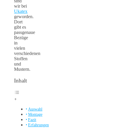
sind
wir bei
Ukatex
geworden.
Dort
gibt es
passgenaue
Bezüge
in
vielen
verschiedenen
Stoffen
und
Mustern.
Inhalt
Auswahl
Montage
Fazit
Erfahrungen