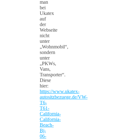
man
bei
Ukatex
auf
der
Webseite
nicht
unter
„Wohnmobil“,
sondern
unter
„PKWs,
Vans,
Transporter“.
Diese
hier:
https://www.ukatex-
autositzbezuege.de/VW-
T6-
T61-
California-
California-
Beach-
Bj-
06-