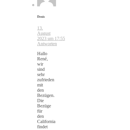
Denis
13.
August
2023 um 17:55
Antworten
Hallo
René,
wir
sind
sehr
zufrieden
mit
den
Bezügen.
Die
Bezüge
für
den
California
findet