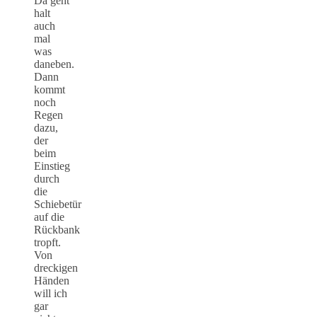
Da geht
halt
auch
mal
was
daneben.
Dann
kommt
noch
Regen
dazu,
der
beim
Einstieg
durch
die
Schiebetür
auf die
Rückbank
tropft.
Von
dreckigen
Händen
will ich
gar