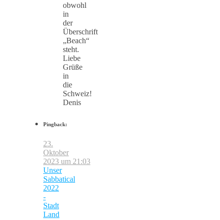
obwohl
in
der
Überschrift
„Beach“
steht.
Liebe
Grüße
in
die
Schweiz!
Denis
Pingback:
23.
Oktober
2023 um 21:03
Unser
Sabbatical
2022
-
Stadt
Land