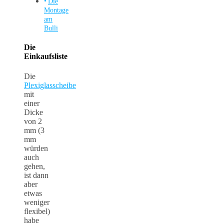
Die
Montage
am
Bulli
Die
Einkaufsliste
Die
Plexiglasscheibe
mit
einer
Dicke
von 2
mm (3
mm
würden
auch
gehen,
ist dann
aber
etwas
weniger
flexibel)
habe