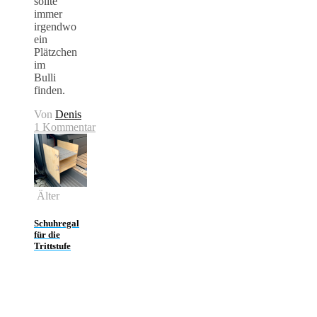
sollte
immer
irgendwo
ein
Plätzchen
im
Bulli
finden.
Von
Denis
1 Kommentar
Älter
Schuhregal
für die
Trittstufe