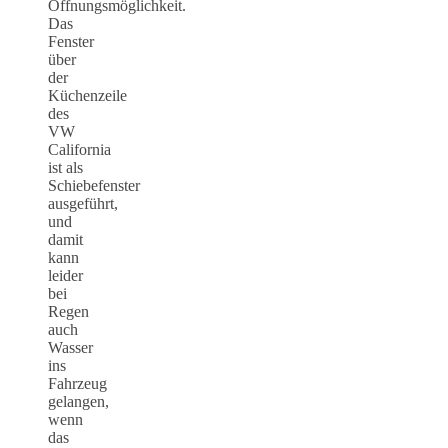
Öffnungsmöglichkeit.
Das
Fenster
über
der
Küchenzeile
des
VW
California
ist als
Schiebefenster
ausgeführt,
und
damit
kann
leider
bei
Regen
auch
Wasser
ins
Fahrzeug
gelangen,
wenn
das