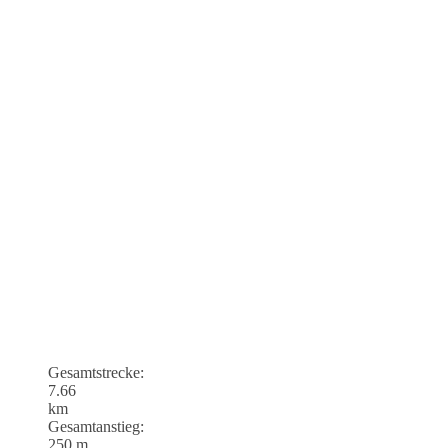
Gesamtstrecke:
7.66
km
Gesamtanstieg:
250 m