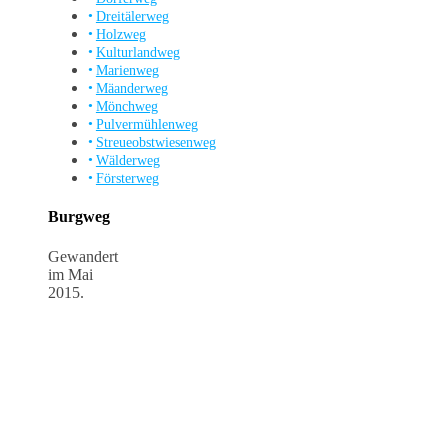
Dreitälerweg
Holzweg
Kulturlandweg
Marienweg
Mäanderweg
Mönchweg
Pulvermühlenweg
Streueobstwiesenweg
Wälderweg
Försterweg
Burgweg
Gewandert
im Mai
2015.