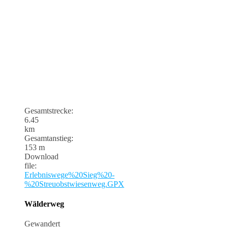
Gesamtstrecke:
6.45
km
Gesamtanstieg:
153 m
Download
file:
Erlebniswege%20Sieg%20-
%20Streuobstwiesenweg.GPX
Wälderweg
Gewandert