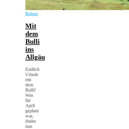
Reisen
Mit
dem
Bulli
ins
Allgäu
Endlich
Urlaub
mit
dem
Bulli!
Was
für
April
geplant
war,
findet
nun