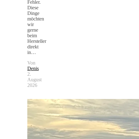
Fehler.
Diese
Dinge
möchten
wir
gerne
beim
Hersteller
direkt
in…
Von
Denis
2.
August
2026